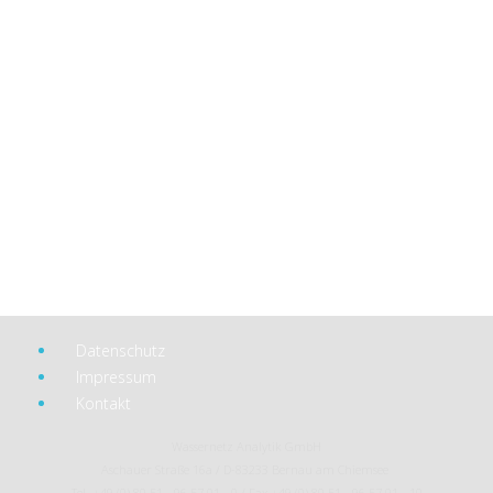
Datenschutz
Impressum
Kontakt
Wassernetz Analytik GmbH
Aschauer Straße 16a / D-83233 Bernau am Chiemsee
Tel. +49 (0) 80 51 - 96 57 01 - 0 / Fax +49 (0) 80 51 - 96 57 01 - 10