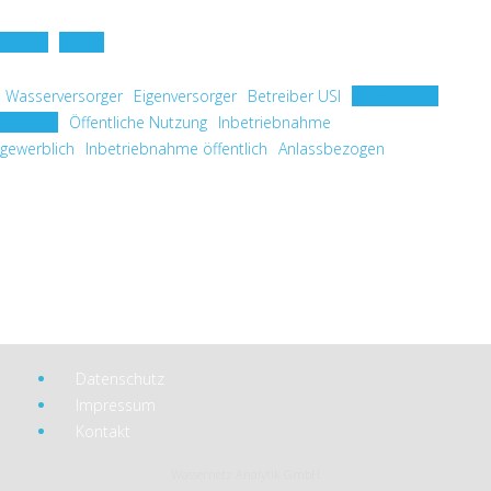
Zurück
Weiter
Wasserversorger
Eigenversorger
Betreiber USI
Gewerbliche
Nutzung
Öffentliche Nutzung
Inbetriebnahme
gewerblich
Inbetriebnahme öffentlich
Anlassbezogen
Datenschutz
Impressum
Kontakt
Wassernetz Analytik GmbH